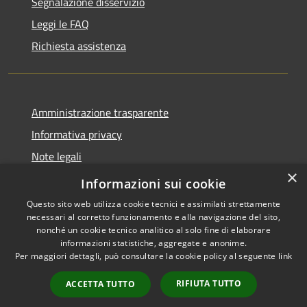
Segnalazione disservizio
Leggi le FAQ
Richiesta assistenza
Amministrazione trasparente
Informativa privacy
Note legali
×
Dichiarazione di accessibilità
Informazioni sui cookie
Questo sito web utilizza cookie tecnici e assimilati strettamente
necessari al corretto funzionamento e alla navigazione del sito,
nonché un cookie tecnico analitico al solo fine di elaborare
informazioni statistiche, aggregate e anonime.
RSS
Copyright © 2026 • Comune di
Per maggiori dettagli, può consultare la cookie policy al seguente
link
Accessibilità
Narcao • Powered by
Privacy
Municipium
Accesso
•
RIFIUTA TUTTO
ACCETTA TUTTO
Cookie
redazione